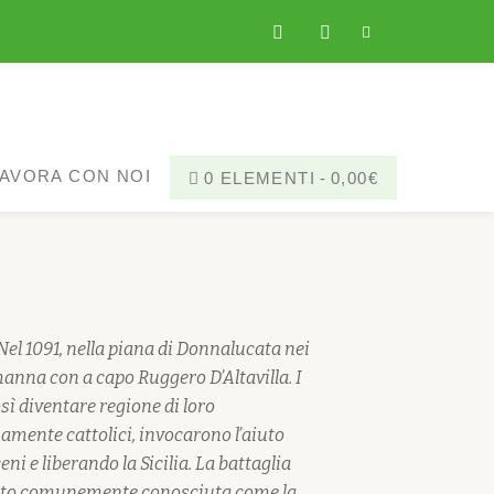
fa-
fa-
facebook
instagram
AVORA CON NOI
0 ELEMENTI
0,00€
?
Nel 1091, nella piana di Donnalucata nei
rmanna con a capo Ruggero D’Altavilla. I
osì diventare regione di loro
amente cattolici, invocarono l’aiuto
ni e liberando la Sicilia. La battaglia
 questo comunemente conosciuta come la