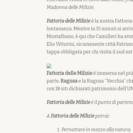
Madonna delle Milizie.
Fattoria delle Milizie
è la nostra Fattoria
lontananza. Mentre in 15 minuti si arri
Montalbano, è qui che Camilleri ha avuto
Elio Vittorini, sicuramente città Patri
tappa obbligata per chi visita il sud est 
Fattoria delle Milizie
è immersa nel più 
parte,
Ragusa
e la Ragusa “Vecchia” c
con 18 siti dichiarati patrimonio dell’
Fattoria delle Milizie
è il punto di parten
A
Fattoria delle Milizie
potrai:
Pernottare in mezzo alla natura;