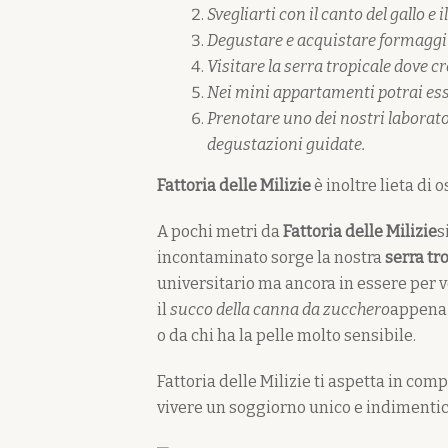
Svegliarti con il canto del gallo e i
Degustare e acquistare formaggi d
Visitare la serra tropicale dove 
Nei mini appartamenti potrai ess
Prenotare uno dei nostri laborator
degustazioni guidate.
Fattoria delle Milizie
è inoltre lieta di
A pochi metri da
Fattoria delle Milizie
s
incontaminato sorge la nostra
serra tr
universitario ma ancora in essere per v
il
succo della canna da zucchero
appena 
o da chi ha la pelle molto sensibile.
Fattoria delle Milizie ti aspetta in comp
vivere un soggiorno unico e indimentic