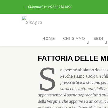
Chiamaci: (+39) 371 4483856
Passa
al
contenuto
HOME
CHI SIAMO
SEDI
FATTORIA DELLE MI
S
ai perché abbiamo deciso 
Perché siamo a
solo un chi
pressi di Scicli stavano per
saraceni capitanati dall’emi
appartenenza. Appena sopraggiunti sulle 
della Vergine, che apparve su un cavallo b
essendosi svolta in Contrada Milizie, fr