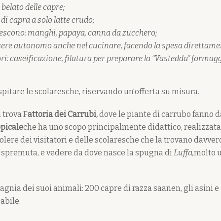
l belato delle capre;
i capra a solo latte crudo;
crescono: manghi, papaya, canna da zucchero;
ere autonomo anche nel cucinare, facendo la spesa direttamen
i: caseificazione, filatura per preparare la “Vastedda” formagg
 ospitare le scolaresche, riservando un’offerta su misura.
i trova F
attoria dei Carrubi,
dove le piante di carrubo fanno d
opicale
che ha uno scopo principalmente didattico, realizzat
olere dei visitatori e delle scolaresche che la trovano davve
spremuta, e vedere da dove nasce la spugna di
Luffa,
molto u
agnia dei suoi animali: 200 capre di razza saanen, gli asini e 
abile.