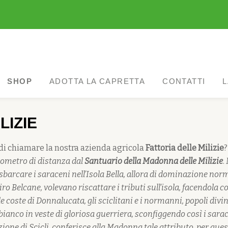
SCICLI
SHOP
ADOTTA LA CAPRETTA
CONTATTI
L
LIZIE
di chiamare la nostra azienda agricola
Fattoria delle Milizie
lometro di distanza dal
Santuario della Madonna delle Milizie
.
 sbarcare i saraceni nell’Isola Bella, allora di dominazione no
ro Belcane, volevano riscattare i tributi sull’isola, facendola c
coste di Donnalucata, gli sciclitani e i normanni, popoli divin
ianco in veste di gloriosa guerriera, sconfiggendo così i sarace
azione di Scicli, conferisce alla Madonna tale attributo, per