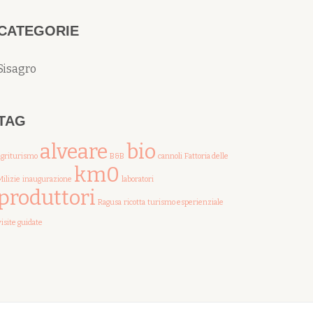
CATEGORIE
Sisagro
TAG
alveare
bio
agriturismo
B&B
cannoli
Fattoria delle
km0
Milizie
inaugurazione
laboratori
produttori
Ragusa
ricotta
turismo esperienziale
visite guidate