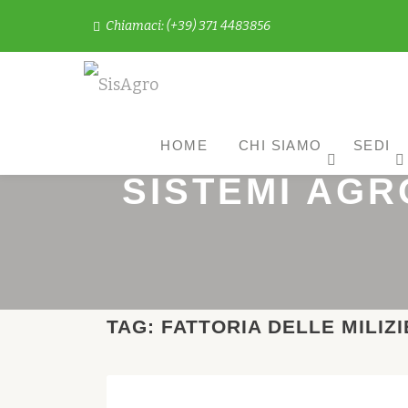
Chiamaci: (+39) 371 4483856
Passa
al
contenuto
HOME
CHI SIAMO
SEDI
SISTEMI AGR
TAG:
FATTORIA DELLE MILIZI